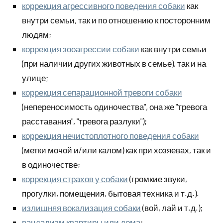
коррекция агрессивного поведения собаки
как
внутри семьи, так и по отношению к посторонним
людям;
коррекция зооагрессии собаки
как внутри семьи
(при наличии других животных в семье), так и на
улице;
коррекция сепарационной тревоги собаки
(непереносимость одиночества", она же "тревога
расставания", "тревога разлуки");
коррекция нечистоплотного поведения собаки
(метки мочой и/или калом) как при хозяевах, так и
в одиночестве;
коррекция страхов у собаки
(громкие звуки,
прогулки, помещения, бытовая техника и т.д.).
излишняя вокализация собаки
(вой, лай и т.д.);
вандализм квартиры или дома
;