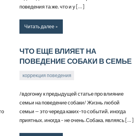
поведения та же, что и у […]
Читать далее
ЧТО ЕЩЕ ВЛИЯЕТ НА
ПОВЕДЕНИЕ СОБАКИ В СЕМЬЕ
коррекция поведения
17
Анна
марта,
/вдогонку к предыдущей статье про влияние
2026
семьи на поведение собаки/ Жизнь любой
то
семьи — это череда каких-то событий, иногда
приятных, иногда – не очень.Собака, являясь […]