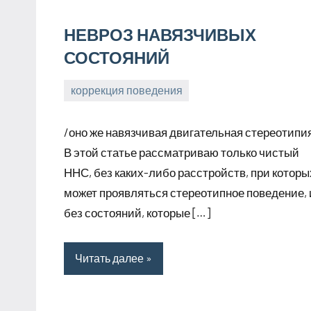
НЕВРОЗ НАВЯЗЧИВЫХ
СОСТОЯНИЙ
коррекция поведения
17
Анна
марта,
/оно же навязчивая двигательная стереотипи
2026
В этой статье рассматриваю только чистый
ННС, без каких-либо расстройств, при которы
может проявляться стереотипное поведение, 
без состояний, которые […]
Читать далее