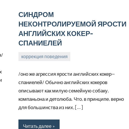
СИНДРОМ
НЕКОНТРОЛИРУЕМОЙ ЯРОСТИ
АНГЛИЙСКИХ КОКЕР-
СПАНИЕЛЕЙ
я/
коррекция поведения
17
Анна
марта,
х
/оно же агрессия ярости английских кокер—
2026
и
спаниелей/ Обычно английских кокеров
описывают как милую семейную собаку,
компаньона и детолюба. Что, в принципе, верно
для большинства из них, […]
Читать далее