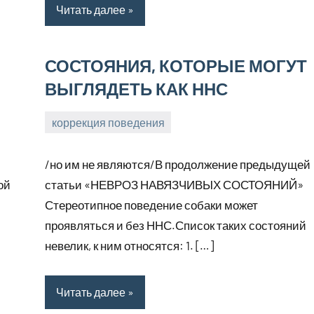
Читать далее
СОСТОЯНИЯ, КОТОРЫЕ МОГУТ
ВЫГЛЯДЕТЬ КАК ННС
коррекция поведения
17
Анна
марта,
/но им не являются/В продолжение предыдущей
2026
ой
статьи «НЕВРОЗ НАВЯЗЧИВЫХ СОСТОЯНИЙ»
Стереотипное поведение собаки может
проявляться и без ННС.Список таких состояний
невелик, к ним относятся: 1. […]
Читать далее