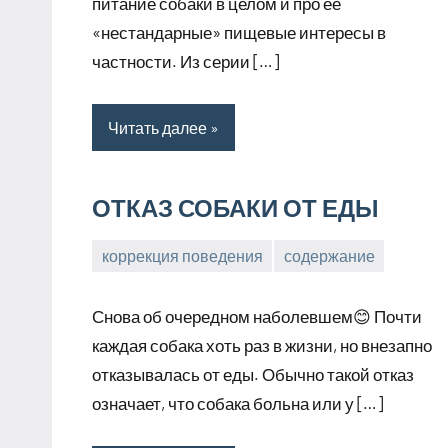
питание собаки в целом и про ее
«нестандарные» пищевые интересы в
частности. Из серии […]
Читать далее
ОТКАЗ СОБАКИ ОТ ЕДЫ
коррекция поведения
содержание
2
Анна
апреля,
Снова об очередном наболевшем😊 Почти
2026
каждая собака хоть раз в жизни, но внезапно
отказывалась от еды. Обычно такой отказ
означает, что собака больна или у […]