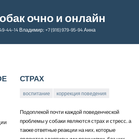
обак очно и онлайн
9-44-14 Владимир; +7 (916) 979-95-94 Анна
ОЕ
СТРАХ
воспитание
коррекция поведения
20
Анна
апреля,
Подоплекой почти каждой поведенческой
2026
проблемы у собаки являются страх и стресс, а
ции
также ответные реакции на них, которые
являются адаптивными реакциями, без них