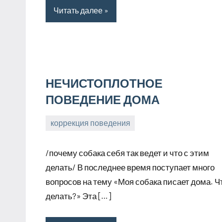
Читать далее
НЕЧИСТОПЛОТНОЕ
ПОВЕДЕНИЕ ДОМА
коррекция поведения
26
Анна
марта,
/почему собака себя так ведет и что с этим
2026
делать/ В последнее время поступает много
вопросов на тему «Моя собака писает дома. Ч
делать?» Эта […]