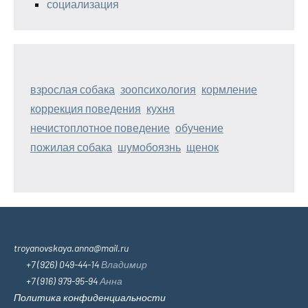
социализация
взрослая собака
зоопсихология
кормление
коррекция поведения
кухня
нечистоплотное поведение
обучение
пожилая собака
шумобоязнь
щенок
troyanovskaya.anna@mail.ru
+7 (926) 049-44-14
Владимир
+7 (916) 979-95-94
Анна
Политика конфиденциальности