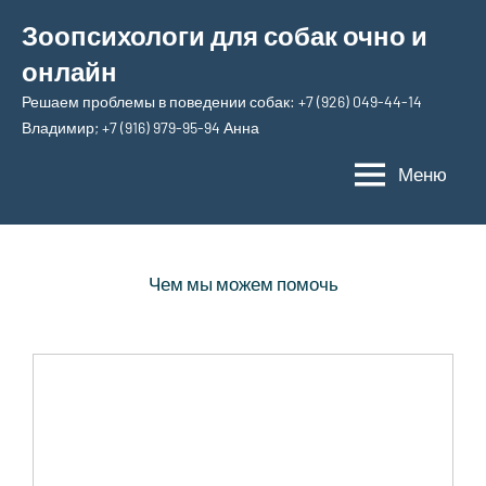
Перейти
Зоопсихологи для собак очно и
к
онлайн
содержимому
Решаем проблемы в поведении собак: +7 (926) 049-44-14
Владимир; +7 (916) 979-95-94 Анна
Меню
Чем мы можем помочь