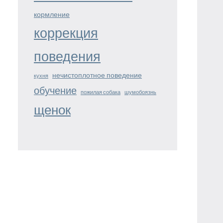
кормление
коррекция
поведения
нечистоплотное поведение
кухня
обучение
пожилая собака
шумобоязнь
щенок