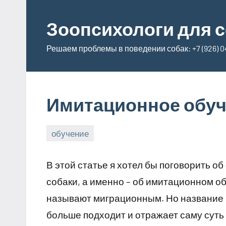
Перейти
к
Зоопсихологи для с
содержимому
Решаем проблемы в поведении собак: +7 (926) 04
Имитационное обу
обучение
8
Владимир
апреля,
В этой статье я хотел бы поговорить 
2025
собаки, а именно – об имитационном о
называют миграционным. Но название 
больше подходит и отражает саму сут