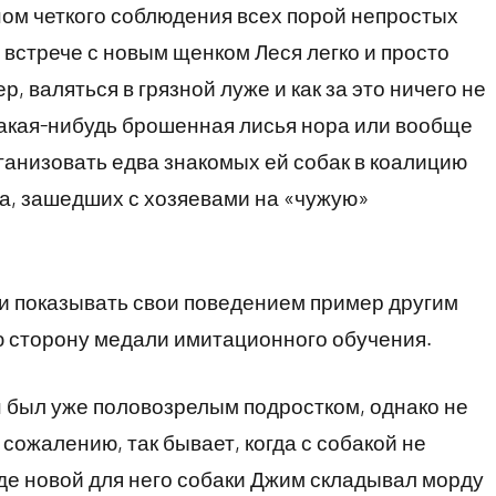
ном четкого соблюдения всех порой непростых
 встрече с новым щенком Леся легко и просто
р, валяться в грязной луже и как за это ничего не
какая-нибудь брошенная лисья нора или вообще
рганизовать едва знакомых ей собак в коалицию
на, зашедших с хозяевами на «чужую»
еси показывать свои поведением пример другим
ю сторону медали имитационного обучения.
н был уже половозрелым подростком, однако не
 сожалению, так бывает, когда с собакой не
иде новой для него собаки Джим складывал морду