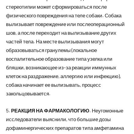
стереотипии может сформироваться после
физического повреждения на теле собаки. Собака
вылизывает повреждение или послеоперационный
шов, а после переходит на вылизывание других
частей тела. На месте вылизывания могут
образовываться гранулемы (локальное
воспалительное образование типа узелка или
бляшки, возникающее из-за реакции иммунных
клеток на раздражение, аллергию или инфекцию),
собака начинает ее вылизывать, процесс
закольцовывается.
5.
РЕАКЦИЯ НА ФАРМАКОЛОГИЮ
. Неугомонные
исследователи выяснили, что большие дозы
дофаминергических препаратов типа амфетамина