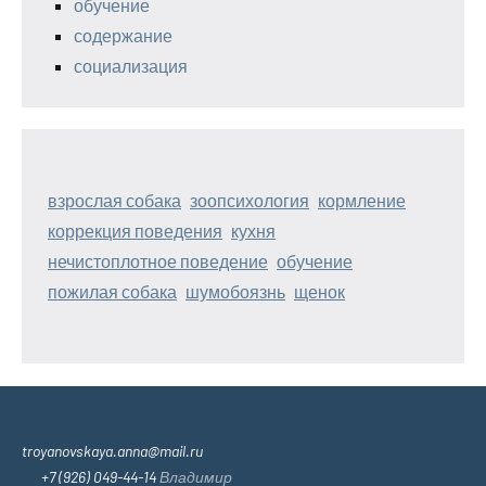
обучение
содержание
социализация
взрослая собака
зоопсихология
кормление
коррекция поведения
кухня
нечистоплотное поведение
обучение
пожилая собака
шумобоязнь
щенок
troyanovskaya.anna@mail.ru
+7 (926) 049-44-14
Владимир