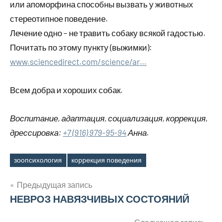
или апоморфина способны вызвать у животных
стереотипное поведение.
Лечение одно – не травить собаку всякой гадостью.
Почитать по этому пункту (выжимки):
www.sciencedirect.com/science/ar…
Всем добра и хороших собак.
Воспитание, адаптация, социализация, коррекция,
дрессировка:
+7 (916) 979-95-94
Анна.
зоопсихология
коррекция поведения
Метки
Навигация
Предыдущая запись
НЕВРОЗ НАВЯЗЧИВЫХ СОСТОЯНИЙ
по