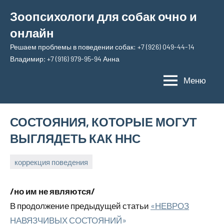
Перейти
Зоопсихологи для собак очно и
к
онлайн
содержимому
Решаем проблемы в поведении собак: +7 (926) 049-44-14
Владимир; +7 (916) 979-95-94 Анна
Меню
СОСТОЯНИЯ, КОТОРЫЕ МОГУТ
ВЫГЛЯДЕТЬ КАК ННС
коррекция поведения
17
Анна
марта,
/но им не являются/
2026
В продолжение предыдущей статьи
«НЕВРОЗ
НАВЯЗЧИВЫХ СОСТОЯНИЙ»