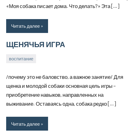
«Моя собака писает дома. Что делать?» Эта […]
Читать далее
ЩЕНЯЧЬЯ ИГРА
воспитание
19
Анна
марта,
/почему это не баловство, а важное занятие/ Для
2026
щенка и молодой собаки основная цель игры –
приобретение навыков, направленных на
выживание. Оставаясь одна, собака редко […]
Читать далее