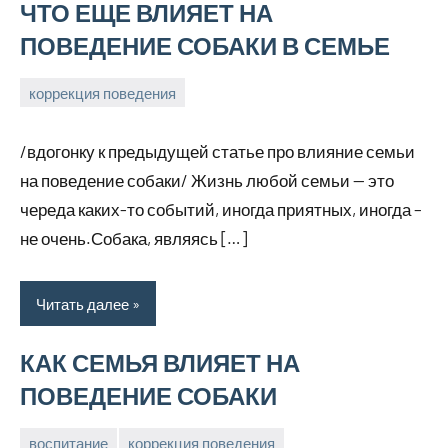
ЧТО ЕЩЕ ВЛИЯЕТ НА
ПОВЕДЕНИЕ СОБАКИ В СЕМЬЕ
коррекция поведения
17
Анна
марта,
/вдогонку к предыдущей статье про влияние семьи
2026
на поведение собаки/ Жизнь любой семьи — это
череда каких-то событий, иногда приятных, иногда –
не очень.Собака, являясь […]
Читать далее
КАК СЕМЬЯ ВЛИЯЕТ НА
ПОВЕДЕНИЕ СОБАКИ
воспитание
коррекция поведения