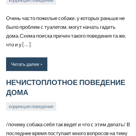
коррекция поведения
31
Анна
марта,
Очень часто пожилые собаки, у которых раньше не
2026
было проблем с туалетом, могут начать гадить
дома.Схема поиска причин такого поведения та же,
что и у […]
Читать далее
НЕЧИСТОПЛОТНОЕ ПОВЕДЕНИЕ
ДОМА
коррекция поведения
26
Анна
марта,
/почему собака себя так ведет и что с этим делать/ В
2026
последнее время поступает много вопросов на тему