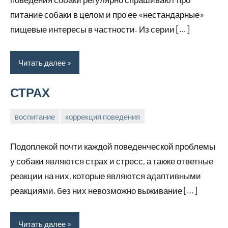
питание собаки в целом и про ее «нестандарные»
пищевые интересы в частности. Из серии […]
Читать далее
СТРАХ
воспитание
коррекция поведения
20
Анна
апреля,
Подоплекой почти каждой поведенческой проблемы
2026
у собаки являются страх и стресс, а также ответные
реакции на них, которые являются адаптивными
реакциями, без них невозможно выживание […]
Читать далее