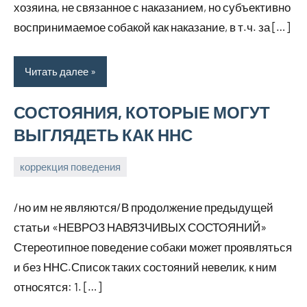
хозяина, не связанное с наказанием, но субъективно
воспринимаемое собакой как наказание, в т.ч. за […]
Читать далее
СОСТОЯНИЯ, КОТОРЫЕ МОГУТ
ВЫГЛЯДЕТЬ КАК ННС
коррекция поведения
17
Анна
марта,
/но им не являются/В продолжение предыдущей
2026
статьи «НЕВРОЗ НАВЯЗЧИВЫХ СОСТОЯНИЙ»
Стереотипное поведение собаки может проявляться
и без ННС.Список таких состояний невелик, к ним
относятся: 1. […]