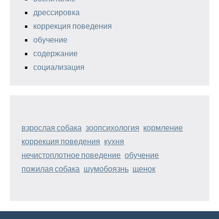
дрессировка
коррекция поведения
обучение
содержание
социализация
взрослая собака
зоопсихология
кормление
коррекция поведения
кухня
нечистоплотное поведение
обучение
пожилая собака
шумобоязнь
щенок