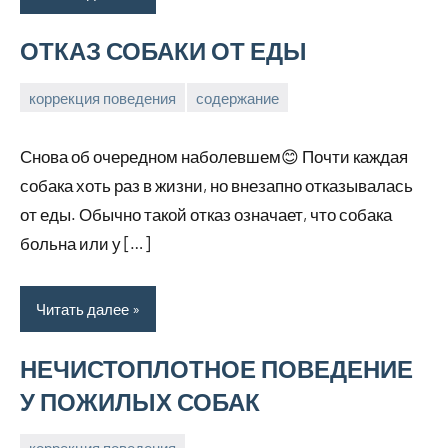
ОТКАЗ СОБАКИ ОТ ЕДЫ
коррекция поведения
содержание
2
Анна
апреля,
Снова об очередном наболевшем😊 Почти каждая
2026
собака хоть раз в жизни, но внезапно отказывалась
от еды. Обычно такой отказ означает, что собака
больна или у […]
Читать далее
НЕЧИСТОПЛОТНОЕ ПОВЕДЕНИЕ
У ПОЖИЛЫХ СОБАК