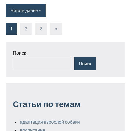
Читать далее
Пагинация
Следующие
1
2
3
»
записи
записей
Поиск
Поиск
Статьи по темам
адаптация взрослой собаки
воспитание