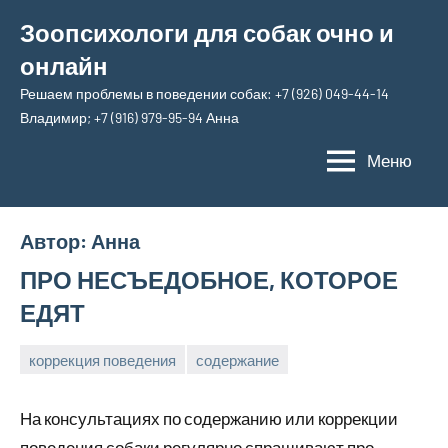
Перейти
Зоопсихологи для собак очно и
к
онлайн
содержимому
Решаем проблемы в поведении собак: +7 (926) 049-44-14
Владимир; +7 (916) 979-95-94 Анна
Меню
Автор:
Анна
ПРО НЕСЪЕДОБНОЕ, КОТОРОЕ
ЕДЯТ
коррекция поведения
содержание
23
Анна
апреля,
На консультациях по содержанию или коррекции
2026
поведения собаки регулярно спрашивают про