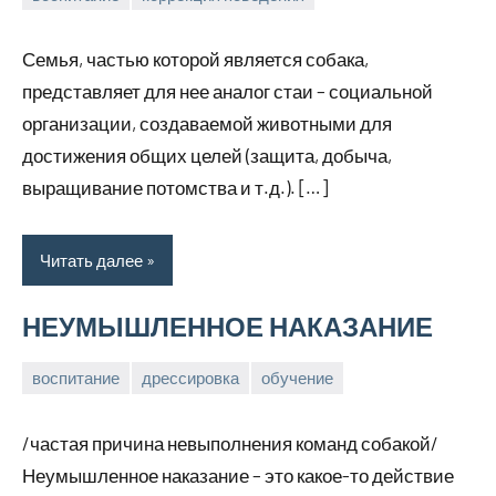
17
Анна
марта,
Семья, частью которой является собака,
2026
представляет для нее аналог стаи – социальной
организации, создаваемой животными для
достижения общих целей (защита, добыча,
выращивание потомства и т.д.). […]
Читать далее
НЕУМЫШЛЕННОЕ НАКАЗАНИЕ
воспитание
дрессировка
обучение
17
Анна
марта,
/частая причина невыполнения команд собакой/
2026
Неумышленное наказание – это какое-то действие