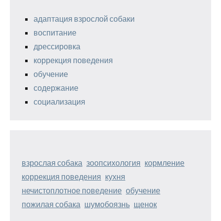
адаптация взрослой собаки
воспитание
дрессировка
коррекция поведения
обучение
содержание
социализация
взрослая собака
зоопсихология
кормление
коррекция поведения
кухня
нечистоплотное поведение
обучение
пожилая собака
шумобоязнь
щенок