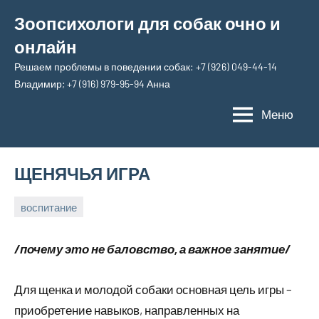
Перейти
Зоопсихологи для собак очно и
к
онлайн
содержимому
Решаем проблемы в поведении собак: +7 (926) 049-44-14
Владимир; +7 (916) 979-95-94 Анна
Меню
ЩЕНЯЧЬЯ ИГРА
воспитание
19
Анна
марта,
/почему это не баловство, а важное занятие/
2026
Для щенка и молодой собаки основная цель игры –
приобретение навыков, направленных на