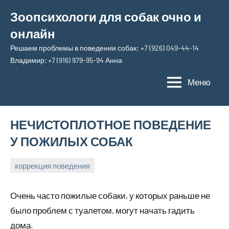
Перейти
Зоопсихологи для собак очно и
к
онлайн
содержимому
Решаем проблемы в поведении собак: +7 (926) 049-44-14
Владимир; +7 (916) 979-95-94 Анна
Меню
НЕЧИСТОПЛОТНОЕ ПОВЕДЕНИЕ
У ПОЖИЛЫХ СОБАК
коррекция поведения
31
Анна
марта,
Очень часто пожилые собаки, у которых раньше не
2026
было проблем с туалетом, могут начать гадить
дома.