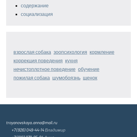
содержание
социализация
взрослая собака
зоопсихология
кормление
коррекция поведения
кухня
нечистоплотное поведение
обучение
пожилая собака
шумобоязнь
щенок
troyanovskaya.anna@mail.ru
+7 (926) 049-44-14
Владимир