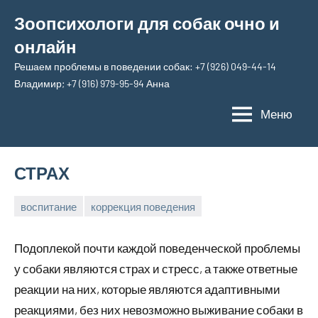
Перейти
Зоопсихологи для собак очно и
к
онлайн
содержимому
Решаем проблемы в поведении собак: +7 (926) 049-44-14
Владимир; +7 (916) 979-95-94 Анна
Меню
СТРАХ
воспитание
коррекция поведения
20
Анна
апреля,
Подоплекой почти каждой поведенческой проблемы
2026
у собаки являются страх и стресс, а также ответные
реакции на них, которые являются адаптивными
реакциями, без них невозможно выживание собаки в