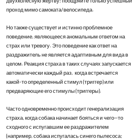
двухколесную жертву; поощряйте только успешный
проход мимо самоката/велосипеда.
Но также существует и истинно проблемное
поведение, являющееся аномальным ответом на
страх или тревогу. Это поведение как ответ на
раздражитель не является адаптивным для вида в
целом. Реакция страха в таких случаях запускается
автоматически каждый раз, когда встречается
какой-то определенный стимул (триггер) или
предваряющие его стимулы (триггеры).
Часто одновременно происходит генерализация
страха, когда собака начинает бояться и чего—то
сходного с испугавшим ее раздражителем
(например, собака испугалась синего пылесоса;