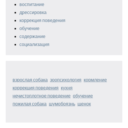
воспитание
дрессировка
коррекция поведения
обучение
содержание
социализация
взрослая собака
зоопсихология
кормление
коррекция поведения
кухня
нечистоплотное поведение
обучение
пожилая собака
шумобоязнь
щенок