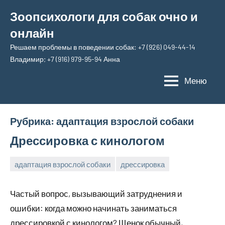
Перейти
Зоопсихологи для собак очно и
к
онлайн
содержимому
Решаем проблемы в поведении собак: +7 (926) 049-44-14
Владимир; +7 (916) 979-95-94 Анна
Меню
Рубрика:
адаптация взрослой собаки
Дрессировка с кинологом
адаптация взрослой собаки
дрессировка
8
Анна
апреля,
Частый вопрос, вызывающий затруднения и
2025
ошибки: когда можно начинать заниматься
дрессировкой с кинологом? Щенок обычный,