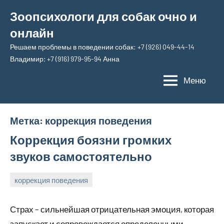
Перейти
Зоопсихологи для собак очно и
к
онлайн
содержимому
Решаем проблемы в поведении собак: +7 (926) 049-44-14
Владимир; +7 (916) 979-95-94 Анна
Меню
Метка:
коррекция поведения
Коррекция боязни громких
звуков самостоятельно
коррекция поведения
12
Анна
декабря,
Страх – сильнейшая отрицательная эмоция, которая
2025
запускает и сопровождается определенными