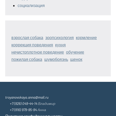
социализация
взрослая собака
зоопсихология
кормление
коррекция поведения
кухня
нечистоплотное поведение
обучение
пожилая собака
шумобоязнь
щенок
troyanovskaya.anna@mail.ru
+7 (926) 049-44-14
Владимир
+7 (916) 979-95-94
Анна
Политика конфиденциальности