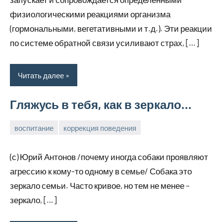
физиологическими реакциями организма
(гормональными, вегетативными и т.д.). Эти реакции
по системе обратной связи усиливают страх, […]
Читать далее
Гляжусь в тебя, как в зеркало…
воспитание
коррекция поведения
8
Анна
Нет
декабря,
комментариев
(с) Юрий Антонов /почему иногда собаки проявляют
2025
агрессию к кому-то одному в семье/ Собака это
зеркало семьи. Часто кривое, но тем не менее –
зеркало, […]