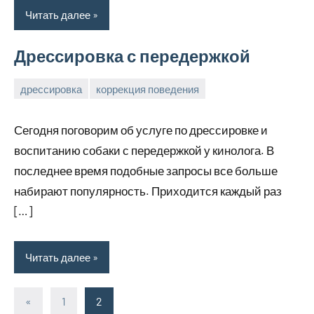
Читать далее
Дрессировка с передержкой
дрессировка
коррекция поведения
8
Владимир
апреля,
Сегодня поговорим об услуге по дрессировке и
2025
воспитанию собаки с передержкой у кинолога. В
последнее время подобные запросы все больше
набирают популярность. Приходится каждый раз
[…]
Читать далее
Пагинация
Предыдущие
«
1
2